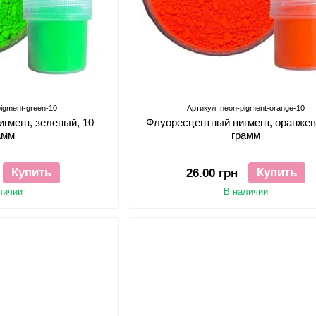
pigment-green-10
Артикул: neon-pigment-orange-10
гмент, зеленый, 10
Флуоресцентный пигмент, оранжев
амм
грамм
Купить
Купить
26.00 грн
личии
В наличии