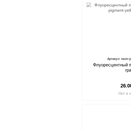
Артикул: neon-p
Флуоресцентный п
гр
26.0
Нет в 