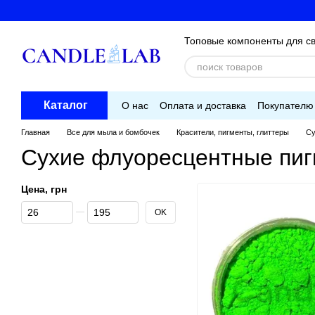
Перейти к основному контенту
Топовые компоненты для св
Каталог
О нас
Оплата и доставка
Покупателю
Главная
Все для мыла и бомбочек
Красители, пигменты, глиттеры
Су
Сухие флуоресцентные пи
Цена, грн
От Цена, грн
До Цена, грн
OK