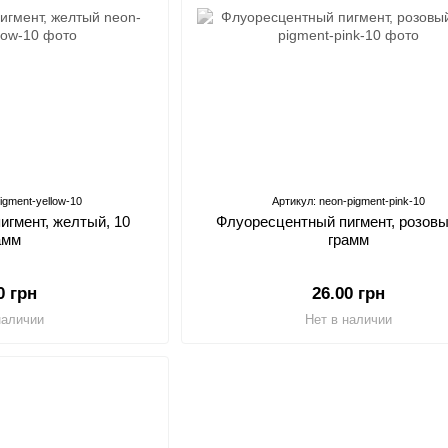
igment-yellow-10
Артикул: neon-pigment-pink-10
игмент, желтый, 10
Флуоресцентный пигмент, розовы
амм
грамм
0 грн
26.00 грн
наличии
Нет в наличии