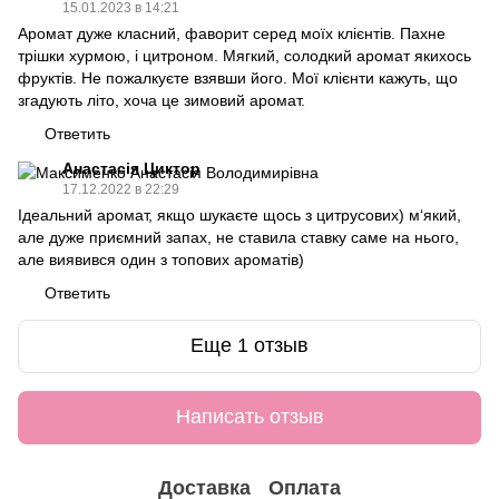
15.01.2023 в 14:21
Аромат дуже класний, фаворит серед моїх клієнтів. Пахне
трішки хурмою, і цитроном. Мягкий, солодкий аромат якихось
фруктів. Не пожалкуєте взявши його. Мої клієнти кажуть, що
згадують літо, хоча це зимовий аромат.
Ответить
Анастасія Циктор
17.12.2022 в 22:29
Ідеальний аромат, якщо шукаєте щось з цитрусових) м‘який,
але дуже приємний запах, не ставила ставку саме на нього,
але виявився один з топових ароматів)
Ответить
Еще 1 отзыв
Написать отзыв
Доставка
Оплата