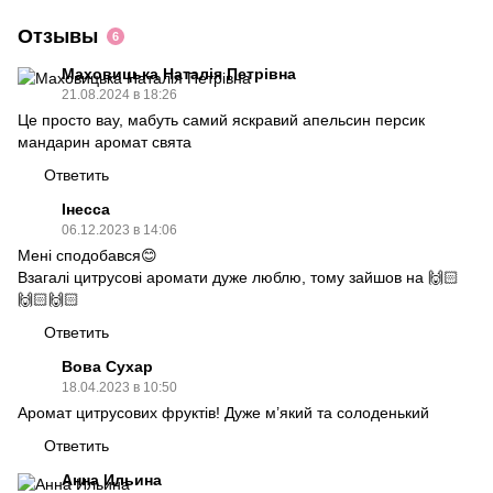
Отзывы
6
Маховицька Наталія Петрівна
21.08.2024 в 18:26
Це просто вау, мабуть самий яскравий апельсин персик
мандарин аромат свята
Ответить
Інесса
06.12.2023 в 14:06
Мені сподобався😊
Взагалі цитрусові аромати дуже люблю, тому зайшов на 🙌🏻
🙌🏻🙌🏻
Ответить
Вова Сухар
18.04.2023 в 10:50
Аромат цитрусових фруктів! Дуже м’який та солоденький
Ответить
Анна Ильина