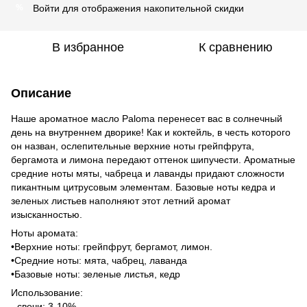
Войти
для отображения накопительной скидки
%
В избранное
К сравнению
Описание
Наше ароматное масло Paloma перенесет вас в солнечный
день на внутреннем дворике! Как и коктейль, в честь которого
он назван, ослепительные верхние ноты грейпфрута,
бергамота и лимона передают оттенок шипучести. Ароматные
средние ноты мяты, чабреца и лаванды придают сложности
пикантным цитрусовым элементам. Базовые ноты кедра и
зеленых листьев наполняют этот летний аромат
изысканностью.
Ноты аромата:
•Верхние ноты: грейпфрут, бергамот, лимон.
•Средние ноты: мята, чабрец, лаванда
•Базовые ноты: зеленые листья, кедр
Использование:
- свечи: 3-10%