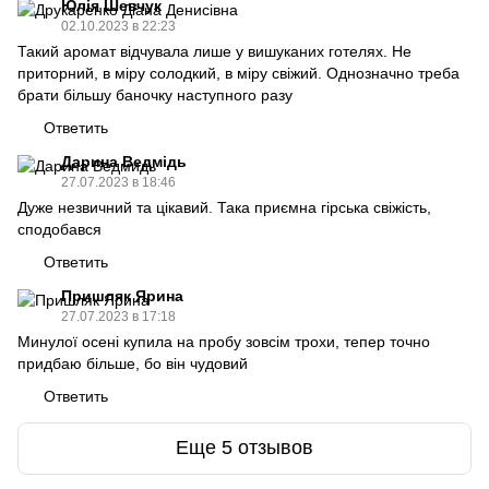
Юлія Шевчук
02.10.2023 в 22:23
Такий аромат відчувала лише у вишуканих готелях. Не
приторний, в міру солодкий, в міру свіжий. Однозначно треба
брати більшу баночку наступного разу
Ответить
Дарина Ведмідь
27.07.2023 в 18:46
Дуже незвичний та цікавий. Така приємна гірська свіжість,
сподобався
Ответить
Пришляк Ярина
27.07.2023 в 17:18
Минулої осені купила на пробу зовсім трохи, тепер точно
придбаю більше, бо він чудовий
Ответить
Еще 5 отзывов