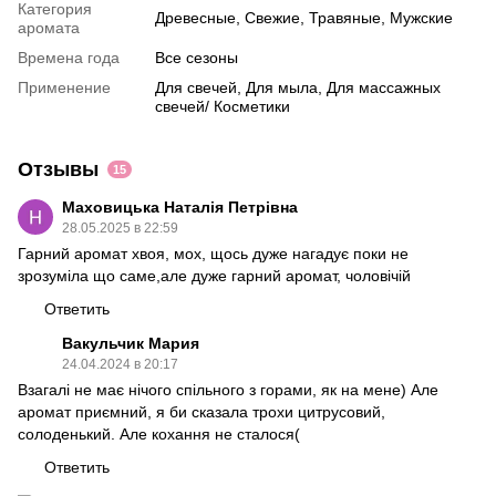
Категория
Древесные, Свежие, Травяные, Мужские
аромата
Времена года
Все сезоны
Применение
Для свечей, Для мыла, Для массажных
свечей/ Косметики
Отзывы
15
Маховицька Наталія Петрівна
28.05.2025 в 22:59
Гарний аромат хвоя, мох, щось дуже нагадує поки не
зрозуміла що саме,але дуже гарний аромат, чоловічій
Ответить
Вакульчик Мария
24.04.2024 в 20:17
Взагалі не має нічого спільного з горами, як на мене) Але
аромат приємний, я би сказала трохи цитрусовий,
солоденький. Але кохання не сталося(
Ответить