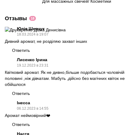
Для массажных свечей/ Косметики
Отзывы
18
Юлія Шевчук
18.03.2024 в 19:07
Дивний аромат, не розділяю захват інших
Ответить
Лисенко Ірина
19.12.2023 в 23:31
Квітковий аромат. Як не дивно,більше подобається чоловічій
половині ,ніж дівчатам. Мабуть ,дійсно без магічних квіток не
обійшлося
Ответить
Інесса
06.12.2023 в 14:55
Аромат неймовірний❤️
Ответить
Настя