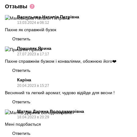
Отзывы
7
Васильєва Наталія Петрівна
13.03.2024 в 06:12
Пахне як справжній бузок
Ответить
Пришляк Ярина
27.07.2023 в 17:17
Пахне справжнім бузком і конваліями, обожнюю його❤️
Ответить
Каріна
20.04.2023 в 15:27
Весняний та легкий аромат, чудово відійде для весни !
Ответить
Матяш Дарина Володимирівна
18.04.2023 в 20:29
Мені подобається
Ответить