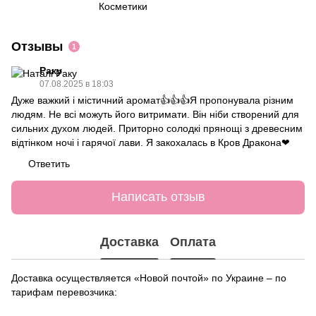
Косметики
Отзывы
1
Раку
07.08.2025 в 18:03
Дуже важкий і містичний аромат👍👍👍Я пропонувала різним
людям. Не всі можуть його витримати. Він ніби створений для
сильних духом людей. Приторно солодкі прянощі з древесним
відтінком ночі і гарячої лави. Я закохалась в Кров Дракона❤
Ответить
Написать отзыв
Доставка
Оплата
Доставка осуществляется «Новой почтой» по Украине – по
тарифам перевозчика: