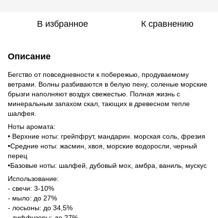
В избранное
К сравнению
Описание
Бегство от повседневности к побережью, продуваемому
ветрами. Волны разбиваются в белую пену, соленые морские
брызги наполняют воздух свежестью. Полная жизнь с
минеральным запахом скал, тающих в древесном тепле
шалфея.
Ноты аромата:
• Верхние ноты: грейпфрут, мандарин. морская соль, фрезия
•Средние ноты: жасмин, хвоя, морские водоросли, черный
перец
•Базовые ноты: шалфей, дубовый мох, амбра, ваниль, мускус
Использование:
- свечи: 3-10%
- мыло: до 27%
- лосьоны: до 34,5%
- диффузоры: до 27%