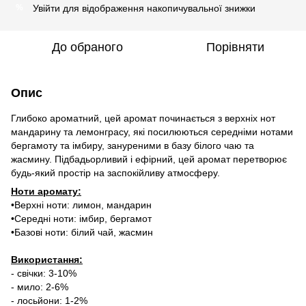
Увійти
для відображення накопичувальної знижки
%
До обраного
Порівняти
Опис
Глибоко ароматний, цей аромат починається з верхніх нот
мандарину та лемонграсу, які посилюються середніми нотами
бергамоту та імбиру, зануреними в базу білого чаю та
жасмину. Підбадьорливий і ефірний, цей аромат перетворює
будь-який простір на заспокійливу атмосферу.
Ноти аромату:
•Верхні ноти: лимон, мандарин
•Середні ноти: імбир, бергамот
•Базові ноти: білий чай, жасмин
Використання:
- свічки: 3-10%
- мило: 2-6%
- лосьйони: 1-2%