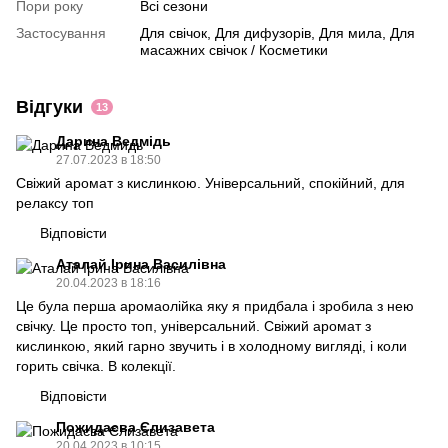
Пори року
Всі сезони
Застосування
Для свічок, Для дифузорів, Для мила, Для
масажних свічок / Косметики
Відгуки
13
Дарина Ведмідь
27.07.2023 в 18:50
Свіжий аромат з кислинкою. Універсальний, спокійний, для
релаксу топ
Відповісти
Аталай Ірина Василівна
20.04.2023 в 18:16
Це була перша аромаолійка яку я придбала і зробила з нею
свічку. Це просто топ, універсальний. Свіжий аромат з
кислинкою, який гарно звучить і в холодному вигляді, і коли
горить свічка. В колекції.
Відповісти
Пожидаєва Єлизавета
20.04.2023 в 10:15