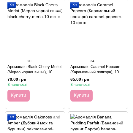
Хіт
Хіт
20
34
Аромаолія Black Cherry Merlot
Аромаолія Caramel Popcorn
(Мерло чорної вишні), 10
(Карамельний попкорн), 10
грамів
грамів
70.00 грн
65.00 грн
В наявності
В наявності
Купити
Купити
Хіт