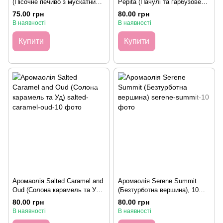
(Пісочне печиво з мускатним
Pepita (Пачулі та гарбузове
горіхом), 10 грамів
насіння), 10 грамів
75.00 грн
80.00 грн
В наявності
В наявності
Купити
Купити
Аромаолія Salted Caramel and
Аромаолія Serene Summit
Oud (Солона карамель та Уд),
(Безтурботна вершина), 10
10 грамів
грамів
80.00 грн
80.00 грн
В наявності
В наявності