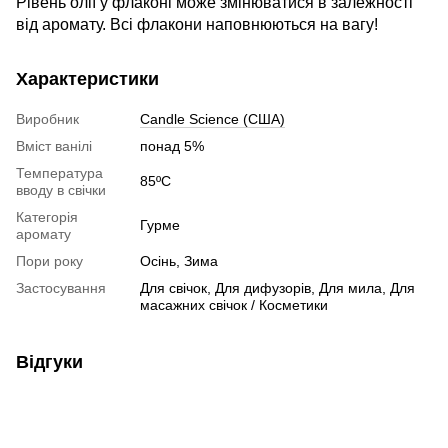
Рівень олії у флаконі може змінюватися в залежності
від аромату. Всі флакони наповнюються на вагу!
Характеристики
Виробник
Candle Science (США)
Вміст ванілі
понад 5%
Температура
85ºC
вводу в свічки
Категорія
Гурме
аромату
Пори року
Осінь, Зима
Застосування
Для свічок, Для дифузорів, Для мила, Для
масажних свічок / Косметики
Відгуки