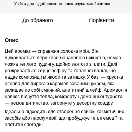
Увійти
для відображення накопичувальної знижки
%
До обраного
Порівняти
Опис
Цей аромат — справжня солодка мрія. Він
відкривається вершково-банановою ніжністю, немов
ложка теплого пудингу, щойно знятого з плити. Далі
розкривається серце зефіру та топленої ванілі, що
надає композиції м’якості та затишку. У базі — хрустка
основа для пирога з карамелізованим цукром, яка
залишає по собі смачний, апетитний шлейф. Аромаолія
навіює відчуття тепла, комфорту і домашньої турботи
— немов дитинство, загорнуте у десертну ковдру.
Ідеально підходить для створення свічок, косметичних
засобів або парфумерії, що пробуджує теплі емоції та
апетитні спогади.