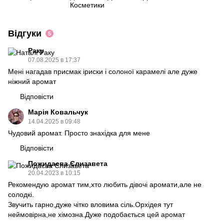
Косметики
Відгуки
5
Раку
07.08.2025 в 17:37
Мені нагадав присмак іриски і солоної карамелі але дуже
ніжний аромат
Відповісти
Марія Ковальчук
14.04.2025 в 09:48
Чудовий аромат. Просто знахідка для мене
Відповісти
Пожидаєва Єлизавета
20.04.2023 в 10:15
Рекомендую аромат тим,хто любить дівочі аромати,але не
солодкі.
Звучить гарно,дуже чітко вловима сіль.Орхідея тут
неймовірна,не хімозна.Дуже подобається цей аромат