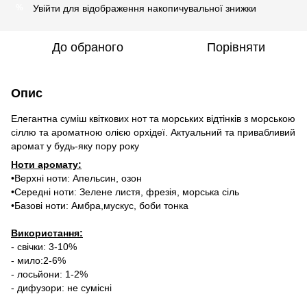
Увійти
для відображення накопичувальної знижки
%
До обраного
Порівняти
Опис
Елегантна суміш квіткових нот та морських відтінків з морською
сіллю та ароматною олією орхідеї. Актуальний та привабливий
аромат у будь-яку пору року
Ноти аромату:
•Верхні ноти: Апельсин, озон
•Середні ноти: Зелене листя, фрезія, морська сіль
•Базові ноти: Амбра,мускус, боби тонка
Використання:
- свічки: 3-10%
- мило:2-6%
- лосьйони: 1-2%
- дифузори: не сумісні