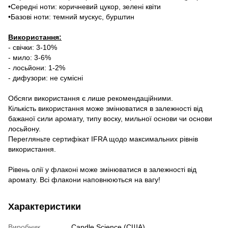
•Середні ноти: коричневий цукор, зелені квіти
•Базові ноти: темний мускус, бурштин
Використання:
- свічки: 3-10%
- мило: 3-6%
- лосьйони: 1-2%
- дифузори: не сумісні
Обсяги використання є лише рекомендаційними.
Кількість використання може змінюватися в залежності від
бажаної сили аромату, типу воску, мильної основи чи основи
лосьйону.
Перегляньте сертифікат IFRA щодо максимальних рівнів
використання.
Рівень олії у флаконі може змінюватися в залежності від
аромату. Всі флакони наповнюються на вагу!
Характеристики
Виробник
Candle Science (США)