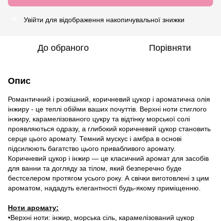
Увійти
для відображення накопичувальної знижки
%
До обраного
Порівняти
Опис
Романтичний і розкішний, коричневий цукор і ароматична олія
інжиру - це теплі обійми ваших почуттів. Верхні ноти стиглого
інжиру, карамелізованого цукру та відтінку морської солі
проявляються одразу, а глибокий коричневий цукор становить
серце цього аромату. Темний мускус і амбра в основі
підсилюють багатство цього привабливого аромату.
Коричневий цукор і інжир — це класичний аромат для засобів
для ванни та догляду за тілом, який безперечно буде
бестселером протягом усього року. А свічки виготовлені з цим
ароматом, нададуть елегантності будь-якому приміщенню.
Ноти аромату:
•Верхні ноти: інжир, морська сіль, карамелізований цукор