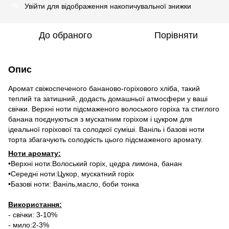
Увійти
для відображення накопичувальної знижки
%
До обраного
Порівняти
Опис
Аромат свіжоспеченого бананово-горіхового хліба, такий
теплий та затишний, додасть домашньої атмосфери у ваші
свічки. Верхні ноти підсмаженого волоського горіха та стиглого
банана поєднуються з мускатним горіхом і цукром для
ідеальної горіхової та солодкої суміші. Ваніль і базові ноти
торта збагачують солодкість цього підсмаженого аромату.
Ноти аромату:
•Верхні ноти:Волоський горіх, цедра лимона, банан
•Середні ноти:Цукор, мускатний горіх
•Базові ноти: Ваніль,масло, боби тонка
Використання:
- свічки: 3-10%
- мило:2-3%