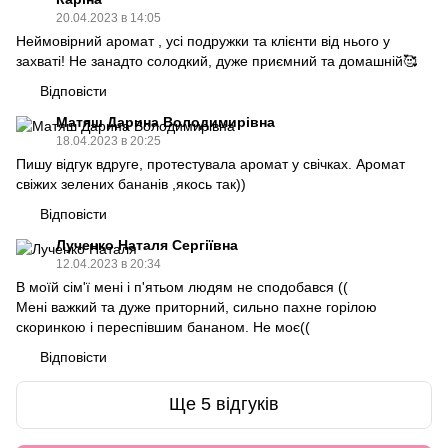
20.04.2023 в 14:05
Неймовірний аромат , усі подружки та клієнти від нього у
захваті! Не занадто солодкий, дуже приємний та домашній🥰
Відповісти
Матяш Дарина Володимирівна
18.04.2023 в 20:25
Пишу відгук вдруге, протестувала аромат у свічках. Аромат
свіжих зелених бананів ,якось так))
Відповісти
Лученко Наталя Сергіївна
12.04.2023 в 20:34
В моїй сім'ї мені і п'ятьом людям не сподобався ((
Мені важкий та дуже приторний, сильно пахне горілою
скоринкою і переспівшим бананом. Не моє((
Відповісти
Ще 5 відгуків