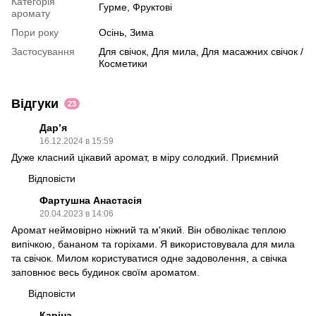
Категорія
Гурме, Фруктові
аромату
Пори року
Осінь, Зима
Застосування
Для свічок, Для мила, Для масажних свічок /
Косметики
Відгуки
23
Дарʼя
16.12.2024 в 15:59
Дуже класний цікавий аромат, в міру солодкий. Приємний
Відповісти
Фартушна Анастасія
20.04.2023 в 14:06
Аромат неймовірно ніжний та м'який. Він обволікає теплою
випічкою, бананом та горіхами. Я використовувала для мила
та свічок. Милом користуватися одне задоволення, а свічка
заповнює весь будинок своїм ароматом.
Відповісти
Каріна