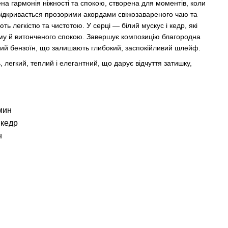
на гармонія ніжності та спокою, створена для моментів, коли
відкривається прозорими акордами свіжозавареного чаю та
ть легкістю та чистотою. У серці — білий мускус і кедр, які
йму й витонченого спокою. Завершує композицію благородна
лий бензоїн, що залишають глибокий, заспокійливий шлейф.
 легкий, теплий і елегантний, що дарує відчуття затишку,
смин
 кедр
н