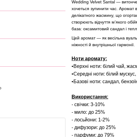
Wedding Velvet Santal — витонче
хочеться зупинити час. Аромат 
делікатного жасмину, що огортаю
створюють відчуття м’якого обі
база: оксамитовий сандал і теп
Цей аромат — як весільна вуаль,
ніжності й внутрішньої гармонії.
Ноти аромату:
•Верхні ноти: білий чай, жа
•Середні ноти: білий мускус,
•Базові ноти: сандал, бензої
ю
Використання:
- свічки: 3-10%
- мило: до 25%
- лосьйони: 1-2%
- дифузори: до 25%
- парфуми: до 79%