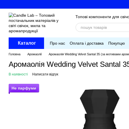
Перейти до основного контенту
Топові компоненти для свічо
Каталог
Про нас
Оплата і доставка
Покупцю
Головна
Аромаолії
Аромаолія Wedding Velvet Santal 35 (за мотивами арома
Аромаолія Wedding Velvet Santal 35
В наявності
Написати відгук
Не парфуми