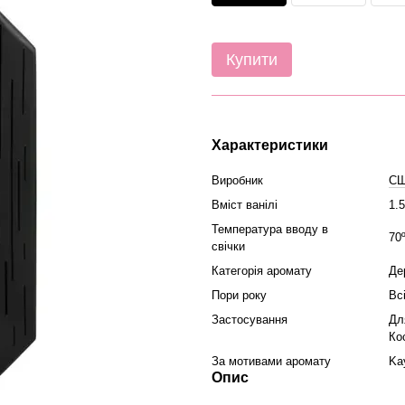
Купити
Характеристики
Виробник
С
Вміст ванілі
1.
Температура вводу в
70
свічки
Категорія аромату
Де
Пори року
Вс
Застосування
Дл
Ко
За мотивами аромату
Kay
Опис