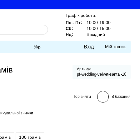
Графік роботи:
Пн - Пт:
10:00-19:00
Сб:
10:00-15:00
Нд:
Вихідний
Вхід
Мій кошик
Укр
амів
Артикул
pf-wedding-velvet-santal-10
Порівняти
В бажання
ичувальної знижки
грамів
100 грамів