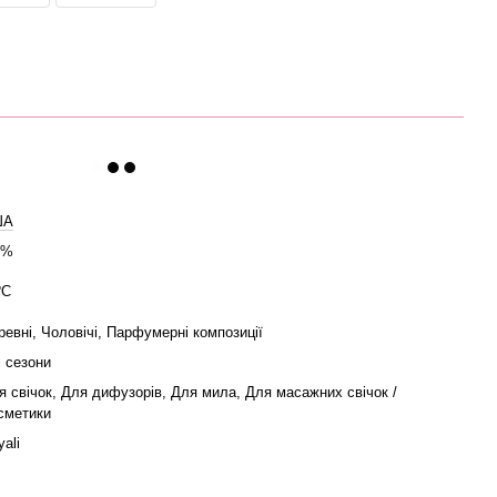
ША
5%
ºC
ревні, Чоловічі, Парфумерні композиції
і сезони
я свічок, Для дифузорів, Для мила, Для масажних свічок /
сметики
ali