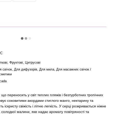
ºC
іткові, Фруктові, Цитрусові
я свічок, Для дифузорів, Для мила, Для масажних свічок /
сметики
cada
що переносить у світ теплих пляжів і безтурботних тропічних
овує соковитими акордами стиглого манго, нектарину та
іскристу свіжість і літню легкість. У серці розкривається ніжне
та солодкої малини, яке надає аромату повітряності та