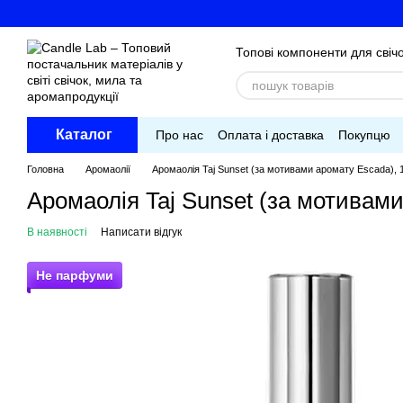
Перейти до основного контенту
Топові компоненти для свічо
Каталог
Про нас
Оплата і доставка
Покупцю
Головна
Аромаолії
Аромаолія Taj Sunset (за мотивами аромату Escada), 
Аромаолія Taj Sunset (за мотивами
В наявності
Написати відгук
Не парфуми