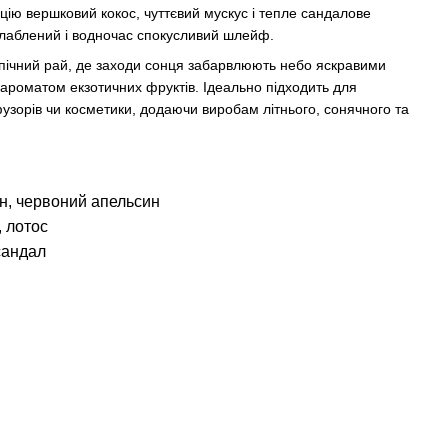
цію вершковий кокос, чуттєвий мускус і тепле сандалове
слаблений і водночас спокусливий шлейф.
пічний рай, де заходи сонця забарвлюють небо яскравими
 ароматом екзотичних фруктів. Ідеально підходить для
фузорів чи косметики, додаючи виробам літнього, сонячного та
ин, червоний апельсин
, лотос
 сандал