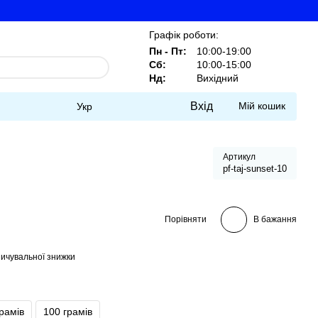
Графік роботи:
Пн - Пт:
10:00-19:00
Сб:
10:00-15:00
Нд:
Вихідний
Вхід
Мій кошик
Укр
Артикул
pf-taj-sunset-10
Порівняти
В бажання
ичувальної знижки
грамів
100 грамів