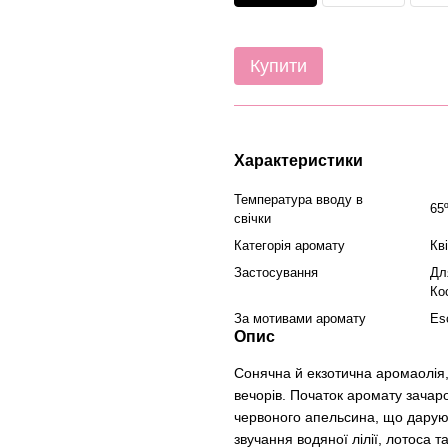
Купити
Характеристики
Температура вводу в
65
свічки
Категорія аромату
Кв
Застосування
Дл
Ко
За мотивами аромату
Es
Опис
Сонячна й екзотична аромаолія, 
вечорів. Початок аромату зачар
червоного апельсина, що дарують 
звучання водяної лілії, лотоса 