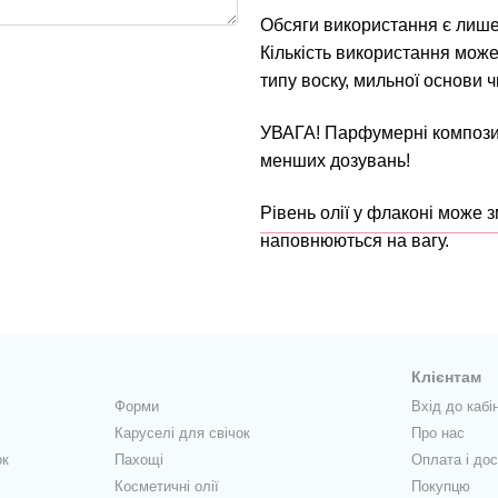
Обсяги використання є лиш
Кількість використання може
типу воску, мильної основи 
УВАГА! Парфумерні композиц
менших дозувань!
Рівень олії у флаконі може 
наповнюються на вагу.
Клієнтам
Форми
Вхід до кабі
Каруселі для свічок
Про нас
ок
Пахощі
Оплата і до
Косметичні олії
Покупцю