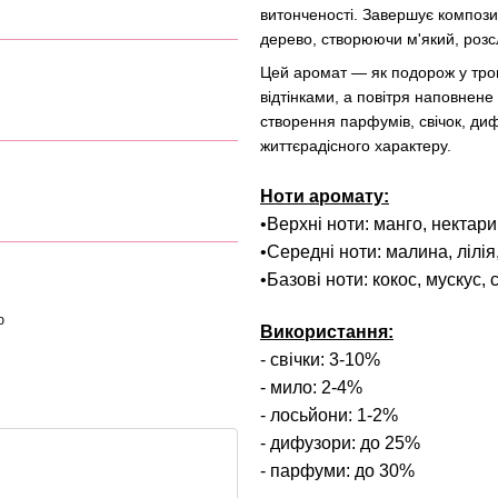
витонченості. Завершує компози
дерево, створюючи м'який, роз
Цей аромат — як подорож у тро
відтінками, а повітря наповнене
створення парфумів, свічок, ди
життєрадісного характеру.
Ноти аромату:
•Верхні ноти: манго, нектар
•Середні ноти: малина, лілія
•Базові ноти: кокос, мускус,
ю
Використання:
- свічки: 3-10%
- мило: 2-4%
- лосьйони: 1-2%
- дифузори: до 25%
- парфуми: до 30%