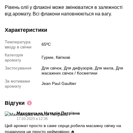
Рівень олії у флаконі може змінюватися в залежності
від аромату. Всі флакони наповнюються на вагу.
Характеристики
Температура
65ºC
вводу в свічки
Категорія
Гурме, Квіткові
аромату
Застосування
Для свічок, Для дифузорів, Для мила, Для
масажних свічок / Косметики
За мотивами
Jean Paul Gaultier
аромату
Відгуки
1
Маховицька Наталія Петрівна
17.03.2025 в 12:36
Цей аромат просто в саме серце,робила масажну свічку на
подарунок це просто неймовірно 🔥