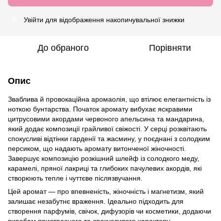
Увійти
для відображення накопичувальної знижки
%
До обраного
Порівняти
Опис
Зваблива й провокаційна аромаолія, що втілює елегантність із
ноткою бунтарства. Початок аромату вибухає яскравими
цитрусовими акордами червоного апельсина та мандарина,
який додає композиції грайливої свіжості. У серці розквітають
спокусливі відтінки гарденії та жасмину, у поєднані з солодким
персиком, що надають аромату витонченої жіночності.
Завершує композицію розкішний шлейф із солодкого меду,
карамелі, пряної лакриці та глибоких пачулевих акордів, які
створюють тепле і чуттєве післязвучання.
Цей аромат — про впевненість, жіночність і магнетизм, який
залишає незабутнє враження. Ідеально підходить для
створення парфумів, свічок, дифузорів чи косметики, додаючи
виробам пристрасного та спокусливого характеру.