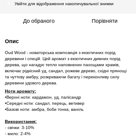
Увійти
для відображення накопичувальної знижки
%
До обраного
Порівняти
Опис
Oud Wood - новаторська композиція з екзотичних порід
деревини і спецій. Цей аромат з екзотичних димних порід
дерева, що нагадує тепло наповнених пахощами храмів,
включає рідкісний уд, сандал, рожеве дерево, східні прянощі
та чуттєву амбру, розкриваючи багату і переконливу силу
деревини удового дерева.
Ноти аромату:
•Верхні ноти: кардамон, уд, палісандр
•Середні ноти: сандал, перець, ветивер
•Базові ноти: амбра, боби тонка, ваніль
Використання:
- свічки: 3-10%
- мило: 2-4%