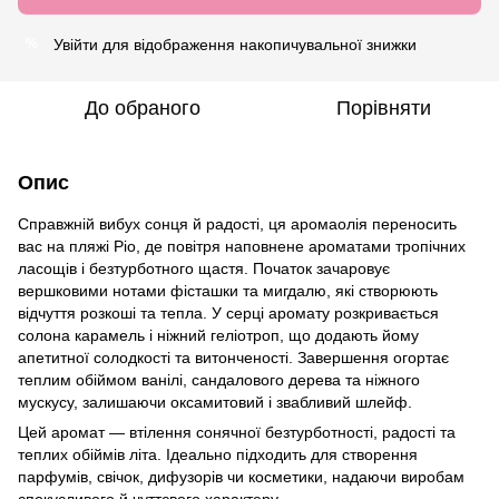
Увійти
для відображення накопичувальної знижки
%
До обраного
Порівняти
Опис
Справжній вибух сонця й радості, ця аромаолія переносить
вас на пляжі Ріо, де повітря наповнене ароматами тропічних
ласощів і безтурботного щастя. Початок зачаровує
вершковими нотами фісташки та мигдалю, які створюють
відчуття розкоші та тепла. У серці аромату розкривається
солона карамель і ніжний геліотроп, що додають йому
апетитної солодкості та витонченості. Завершення огортає
теплим обіймом ванілі, сандалового дерева та ніжного
мускусу, залишаючи оксамитовий і звабливий шлейф.
Цей аромат — втілення сонячної безтурботності, радості та
теплих обіймів літа. Ідеально підходить для створення
парфумів, свічок, дифузорів чи косметики, надаючи виробам
спокусливого й чуттєвого характеру.