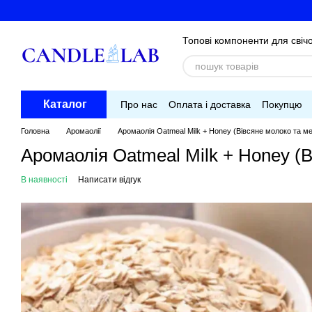
Перейти до основного контенту
Топові компоненти для свічо
Каталог
Про нас
Оплата і доставка
Покупцю
Головна
Аромаолії
Аромаолія Oatmeal Milk + Honey (Вівсяне молоко та ме
Аромаолія Oatmeal Milk + Honey (В
В наявності
Написати відгук