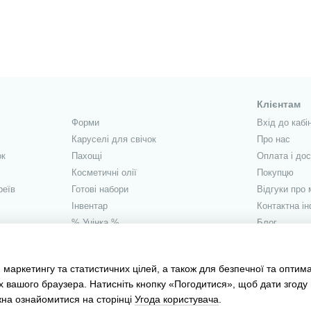
Клієнтам
Форми
Вхід до кабі
Каруселі для свічок
Про нас
ок
Пахощі
Оплата і до
Косметичні олії
Покупцю
реїв
Готові набори
Відгуки про 
Інвентар
Контактна і
% Уцінка %
Блог
Ми в соцмер
 маркетингу та статистичних цілей, а також для безпечної та оптим
х вашого браузера. Натисніть кнопку «Погодитися», щоб дати згоду
жна ознайомитися на сторінці
Угода користувача
.