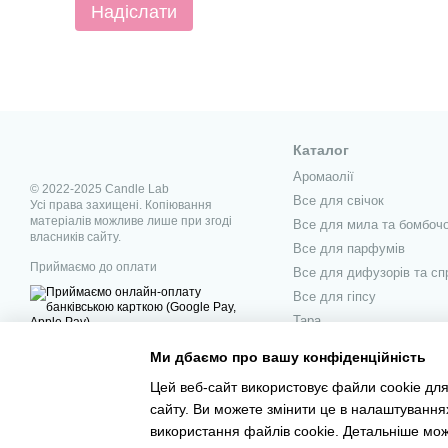
Надіслати
Каталог
Аромаолії
© 2022-2025 Candle Lab
Все для свічок
Усі права захищені. Копіювання
матеріалів можливе лише при згоді
Все для мила та бомбоч
власників сайту.
Все для парфумів
Приймаємо до оплати
Все для дифузорів та сп
Все для гіпсу
Тара
Декор
Ми дбаємо про вашу конфіденційність
Мобільна версія
Цей веб-сайт використовує файли cookie для
сайту. Ви можете змінити це в налаштування
використання файлів cookie. Детальніше мо