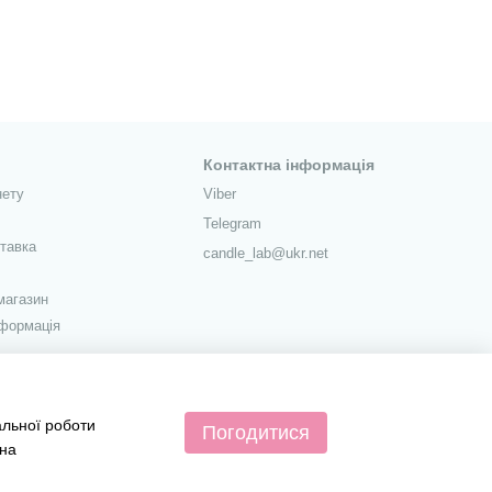
Контактна інформація
нету
Viber
Telegram
ставка
candle_lab@ukr.net
магазин
нформація
ежах
альної роботи
Погодитися
 на