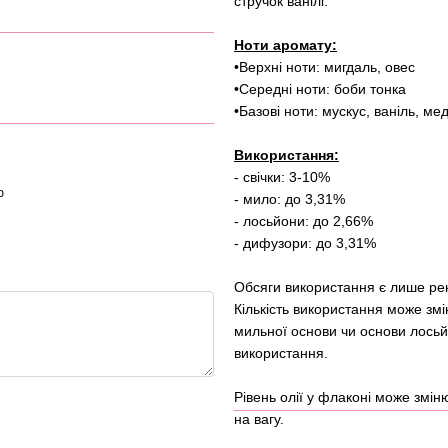
стручок ванілі.
Ноти аромату:
•Верхні ноти: мигдаль, овес
•Середні ноти: боби тонка
•Базові ноти: мускус, ваніль, ме
Використання:
- свічки: 3-10%
ю
- мило: до 3,31%
- лосьйони: до 2,66%
- дифузори: до 3,31%
Обсяги використання є лише ре
Кількість використання може змі
мильної основи чи основи лосьй
використання.
Рівень олії у флаконі може змі
на вагу.