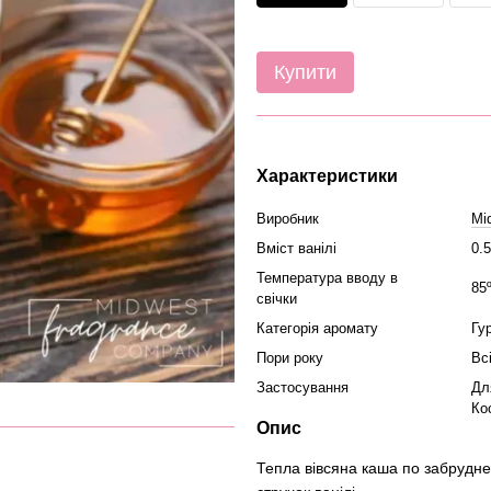
Купити
Характеристики
Виробник
Mi
Вміст ванілі
0.
Температура вводу в
85
свічки
Категорія аромату
Гу
Пори року
Вс
Застосування
Дл
Ко
Опис
Тепла вівсяна каша по забрудне