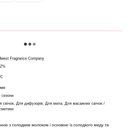
dwest Fragrance Company
52%
ºC
рме
і сезони
я свічок, Для дифузорів, Для мила, Для масажних свічок /
сметики
нню з солодким молоком і основою із солодкого меду та