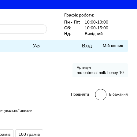
Графік роботи:
Пн - Пт:
10:00-19:00
Сб:
10:00-15:00
Нд:
Вихідний
Вхід
Мій кошик
Укр
Артикул
md-oatmeal-milk-honey-10
Порівняти
В бажання
ичувальної знижки
грамів
100 грамів