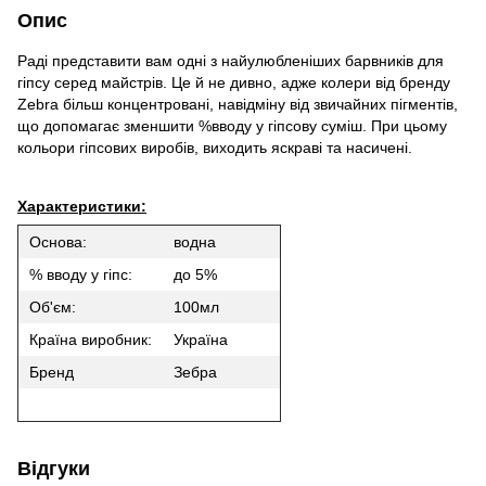
Опис
Раді представити вам одні з найулюбленіших барвників для
гіпсу серед майстрів. Це й не дивно, адже колери від бренду
Zebra більш концентровані, навідміну від звичайних пігментів,
що допомагає зменшити %вводу у гіпсову суміш. При цьому
кольори гіпсових виробів, виходить яскраві та насичені.
Характеристики:
Основа:
водна
% вводу у гіпс:
до 5%
Об'єм:
100мл
Країна виробник:
Україна
Бренд
Зебра
Відгуки