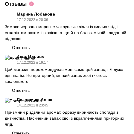
Отзывы
3
Марина Лобанова
17.12.2022 в 20:36
Зимове червоно-морозне чаклунське зілля із кислих ягід і
евкаліптом разом із хвоією, а ще й на бальзамічній і ладанній
підложці.
Ответить
Анна Ильина
17.12.2022 в 19:17
Цей магазин порекомендував мені саме цей запах, і Я дуже
вдячна їм. Не приторний, мягкий запах хвої і чогось
кисленького.
Ответить
Покорська Аліна
14.12.2022 в 23:45
Приємний різдвяний аромат, одразу виринають спогади з
дитинства. Насичений запах хвої з вкрапленнями приторних
ягід.
Ответить